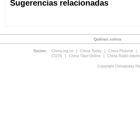
Sugerencias relacionadas
Quiénes somos
Socios:
China.org.cn
|
China Today
|
China Pictorial
|
CGTN
|
China Tibet Online
|
China Radio Intern
Copyright Chinatoday Pa