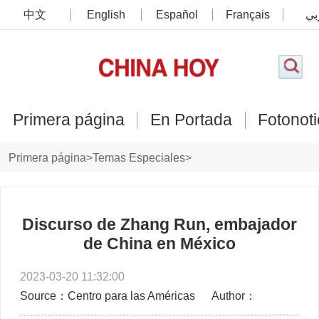
中文
English
Español
Français
بي
Primera página
En Portada
Fotonoti
Primera página
>
Temas Especiales
>
Foro de Cooperación y Desarrollo China-México
>
Perfiles y opiniones de los invitados
Discurso de Zhang Run, embajador
de China en México
2023-03-20 11:32:00
Source：Centro para las Américas
Author：