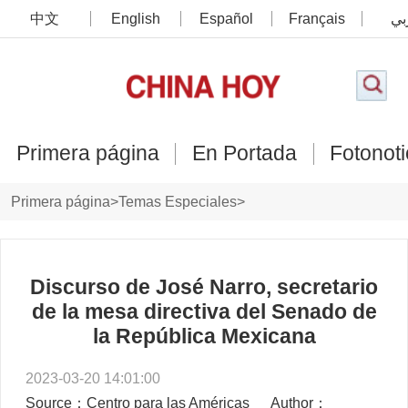
中文
English
Español
Français
بي
Primera página
En Portada
Fotonoti
Primera página
>
Temas Especiales
>
Foro de Cooperación y Desarrollo China-México
>
Perfiles y opiniones de los invitados
Discurso de José Narro, secretario
de la mesa directiva del Senado de
la República Mexicana
2023-03-20 14:01:00
Source：Centro para las Américas
Author：