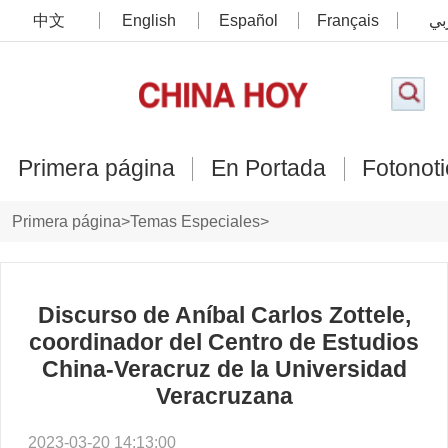
中文
English
Español
Français
بي
Primera página
En Portada
Fotonoti
Primera página
>
Temas Especiales
>
Foro de Cooperación y Desarrollo China-México
>
Perfiles y opiniones de los invitados
Discurso de Aníbal Carlos Zottele,
coordinador del Centro de Estudios
China-Veracruz de la Universidad
Veracruzana
2023-03-20 14:13:00