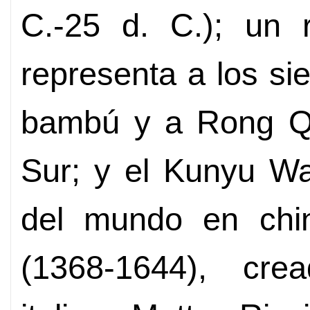
C.-25 d. C.); un r
representa a los si
bambú y a Rong Qiq
Sur; y el Kunyu W
del mundo en chin
(1368-1644), cre