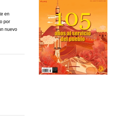
te en
o por
un nuevo