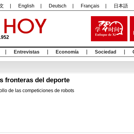
文
|
English
|
Deutsch
|
Français
|
日本語
1952
|
|
|
|
Entrevistas
Economía
Sociedad
 fronteras del deporte
ollo de las competiciones de robots