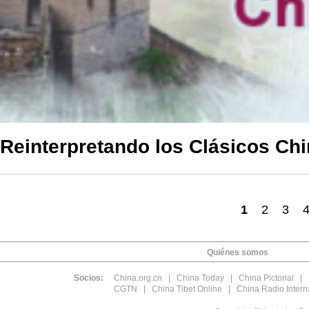
Reinterpretando los Clásicos Ch
1
2
3
Quiénes somos
Socios:
China.org.cn
|
China Today
|
China Pictorial
|
CGTN
|
China Tibet Online
|
China Radio Intern