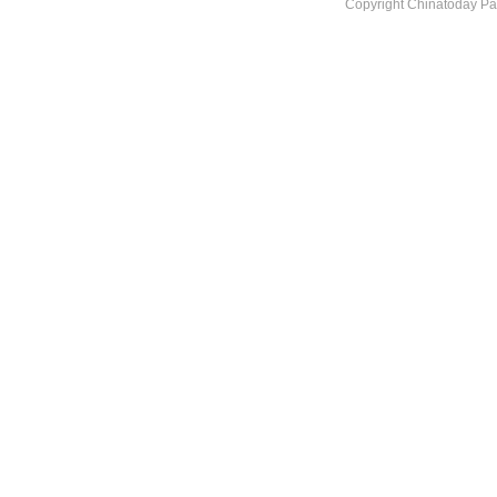
Copyright Chinatoday Pa