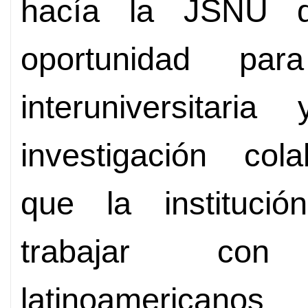
hacía la JSNU 
oportunidad par
interuniversitari
investigación cola
que la instituci
trabajar con
latinoamerican