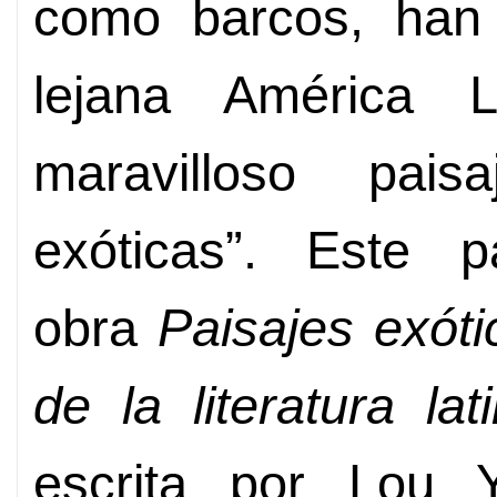
como barcos, han 
lejana América L
maravilloso pai
exóticas”. Este 
obra
Paisajes exóti
de la literatura l
escrita por Lou 