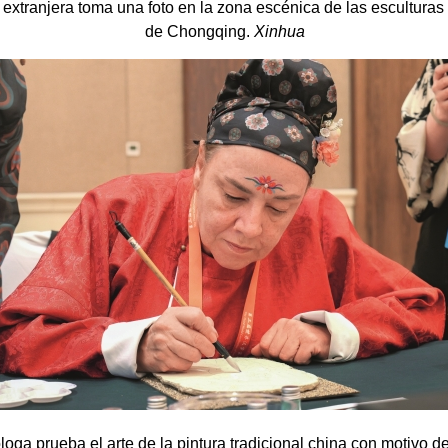
a extranjera toma una foto en la zona escénica de las esculturas
de Chongqing.
Xinhua
loga prueba el arte de la pintura tradicional china con motivo de