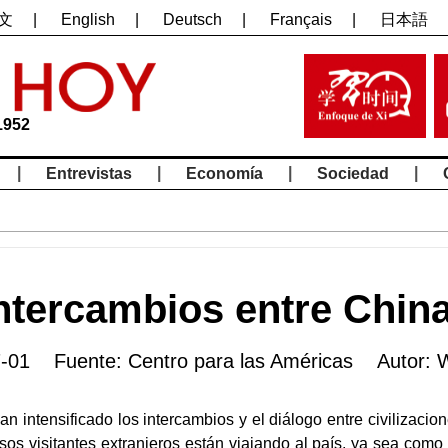
文
|
English
|
Deutsch
|
Français
|
日本語
1952
|
|
|
|
Entrevistas
Economía
Sociedad
ntercambios entre Chin
-01 Fuente: Centro para las Américas Autor:
n intensificado los intercambios y el diálogo entre civilizacio
s visitantes extranjeros están viajando al país, ya sea como t