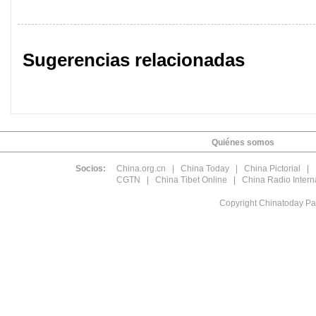
Sugerencias relacionadas
Quiénes somos
Socios:
China.org.cn
|
China Today
|
China Pictorial
|
CGTN
|
China Tibet Online
|
China Radio Intern
Copyright Chinatoday Pa