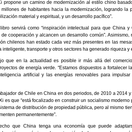
i propone un camino de modernización al estilo chino basad
illones de habitantes hacia la modernización, logrando la 
ización material y espiritual, y un desarrollo pacífico”.
libro servirá como “inspiración intelectual para que China y
al de cooperación y alcancen un desarrollo común”. Asimismo, 
lmón chilenos han estado cada vez más presentes en las mesas
a inteligente, transporte y otros sectores ha generado riqueza y
o que en la actualidad es posible ir más allá del comercio 
royectos de energía verde. “Estamos dispuestos a fortalecer 
nteligencia artificial y las energías renovables para impuls
mbajador de Chile en China en dos periodos, de 2010 a 2014 y 
 es que “está focalizado en construir un socialismo moderno p
u sistema de distribución de propiedad pública, pero al mismo t
ementen permanentemente”.
hecho que China tenga una economía que puede adaptars