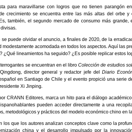
ista para maravillarse con logros que no tienen parangón 
 de crecimiento se encuentra entre las más altas del orbe 
 Es, también, el segundo mercado de consumo más grande, e
divisas.
no se puede olvidar el anuncio, a finales de 2020, de la erradica
d modestamente acomodada en todos los aspectos. Aquí las p
o? ¿Qué lineamientos ha seguido? ¿Es posible replicar estos l
nterrogantes se encuentran en el libro
Colección de estudios s
Qingdong, director general y redactor jefe del
Diario Econó
español en Santiago de Chile y el evento propició una serie de
presidente Xi Jinping.
 por CRANN Editores, marca un hito para el diálogo académico 
 hispanohablantes pueden acceder directamente a una recopil
os, metodológicos y prácticos del modelo económico chino en l
 los que los autores analizan conceptos clave como la profundi
ernización china y el desarrollo impulsado por la innovació