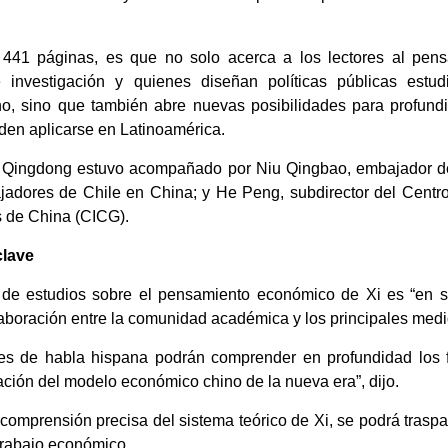
441 páginas, es que no solo acerca a los lectores al pen
de investigación y quienes diseñan políticas públicas est
ino, sino que también abre nuevas posibilidades para profund
eden aplicarse en Latinoamérica.
g Qingdong estuvo acompañado por Niu Qingbao, embajador de
adores de Chile en China; y He Peng, subdirector del Centro
 de China (CICG).
clave
 de estudios sobre el pensamiento económico de Xi es “en s
colaboración entre la comunidad académica y los principales med
ores de habla hispana podrán comprender en profundidad los 
ación del modelo económico chino de la nueva era”, dijo.
comprensión precisa del sistema teórico de Xi, se podrá traspas
 trabajo económico.