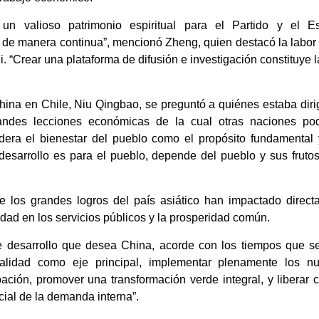
 un valioso patrimonio espiritual para el Partido y el 
de manera continua”, mencionó Zheng, quien destacó la labor 
i. “Crear una plataforma de difusión e investigación constituye
.
hina en Chile, Niu Qingbao, se preguntó a quiénes estaba dirig
andes lecciones económicas de la cual otras naciones pod
era el bienestar del pueblo como el propósito fundamental y e
desarrollo es para el pueblo, depende del pueblo y sus frutos
ue los grandes logros del país asiático han impactado direc
ldad en los servicios públicos y la prosperidad común.
 de desarrollo que desea China, acorde con los tiempos que se
 calidad como eje principal, implementar plenamente los n
ipación, promover una transformación verde integral, y liberar
ial de la demanda interna”.