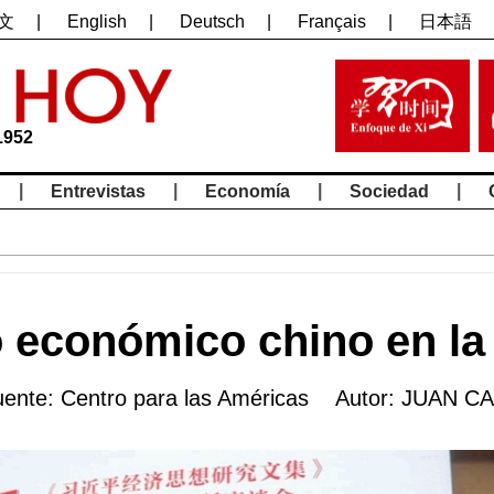
文
|
English
|
Deutsch
|
Français
|
日本語
1952
|
|
|
|
Entrevistas
Economía
Sociedad
 económico chino en la
ente: Centro para las Américas Autor: JUAN 