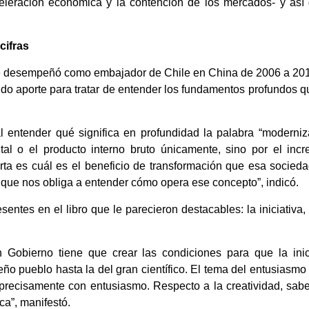
celeración económica y la contención de los mercados- y así
cifras
 desempeñó como embajador de Chile en China de 2006 a 2010, 
do aporte para tratar de entender los fundamentos profundos qu
l entender qué significa en profundidad la palabra “moderni
tal o el producto interno bruto únicamente, sino por el inc
rta es cuál es el beneficio de transformación que esa socieda
 que nos obliga a entender cómo opera ese concepto”, indicó.
sentes en el libro que le parecieron destacables: la iniciativa,
Gobierno tiene que crear las condiciones para que la ini
ueño pueblo hasta la del gran científico. El tema del entusias
 precisamente con entusiasmo. Respecto a la creatividad, sab
ica”, manifestó.