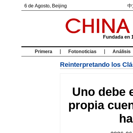
6
de
Agosto
, Beijing
中
Fundada en 
|
|
Primera
Fotonoticias
Análisis
Reinterpretando los Cl
Uno debe e
propia cuen
ha