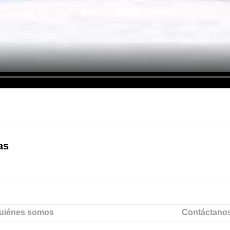
as
uiénes somos
Contáctano