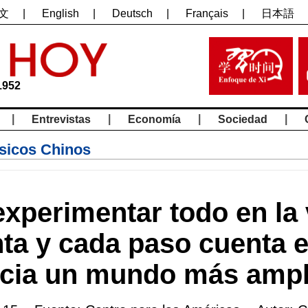
文
|
English
|
Deutsch
|
Français
|
日本語
1952
|
|
|
|
Entrevistas
Economía
Sociedad
ásicos Chinos
xperimentar todo en la 
ta y cada paso cuenta 
cia un mundo más ampl