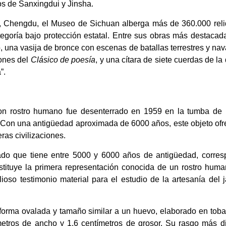
os de Sanxingdui y Jinsha.
l, Chengdu, el Museo de Sichuan alberga más de 360.000 reliq
tegoría bajo protección estatal. Entre sus obras más destaca
, una vasija de bronce con escenas de batallas terrestres y nav
iones del
Clásico de poesía
, y una cítara de siete cuerdas de la
a”.
con rostro humano fue desenterrado en 1959 en la tumba de u
. Con una antigüedad aproximada de 6000 años, este objeto ofr
ras civilizaciones.
do que tiene entre 5000 y 6000 años de antigüedad, correspo
nstituye la primera representación conocida de un rostro huma
lioso testimonio material para el estudio de la artesanía del 
 forma ovalada y tamaño similar a un huevo, elaborado en toba 
ímetros de ancho y 1,6 centímetros de grosor. Su rasgo más di