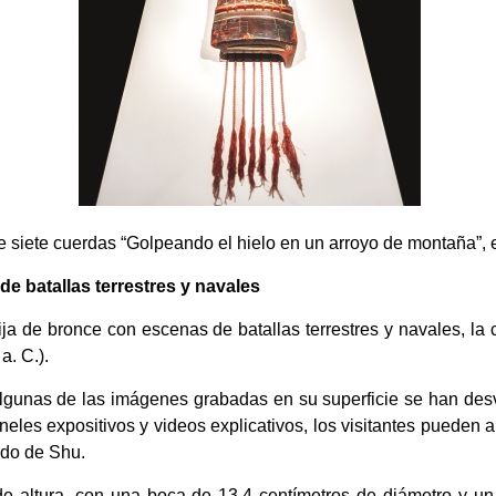
de siete cuerdas “Golpeando el hielo en un arroyo de montaña”
e batallas terrestres y navales
ija de bronce con escenas de batallas terrestres y navales, la 
. C.).
 algunas de las imágenes grabadas en su superficie se han de
eles expositivos y videos explicativos, los visitantes pueden 
ado de Shu.
de altura, con una boca de 13,4 centímetros de diámetro y un