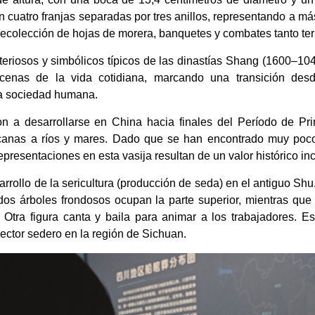
n cuatro franjas separadas por tres anillos, representando a m
 recolección de hojas de morera, banquetes y combates tanto te
steriosos y simbólicos típicos de las dinastías Shang (1600–104
scenas de la vida cotidiana, marcando una transición des
la sociedad humana.
n a desarrollarse en China hacia finales del Período de Pri
canas a ríos y mares. Dado que se han encontrado muy pocos
epresentaciones en esta vasija resultan de un valor histórico in
sarrollo de la sericultura (producción de seda) en el antiguo S
dos árboles frondosos ocupan la parte superior, mientras que 
. Otra figura canta y baila para animar a los trabajadores. E
sector sedero en la región de Sichuan.