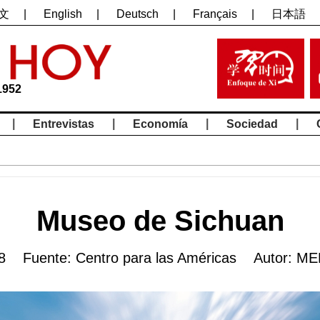
文
|
English
|
Deutsch
|
Français
|
日本語
1952
|
|
|
|
Entrevistas
Economía
Sociedad
Museo de Sichuan
8 Fuente: Centro para las Américas Autor: M