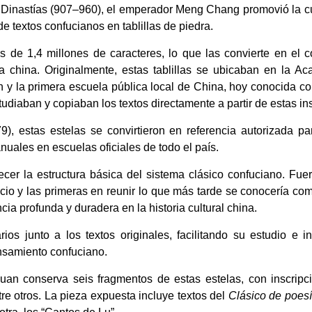
o Dinastías (907–960), el emperador Meng Chang promovió la cu
 textos confucianos en tablillas de piedra.
s de 1,4 millones de caracteres, lo que las convierte en el 
ria china. Originalmente, estas tablillas se ubicaban en la A
ión y la primera escuela pública local de China, hoy conocida 
diaban y copiaban los textos directamente a partir de estas in
), estas estelas se convirtieron en referencia autorizada pa
uales en escuelas oficiales de todo el país.
cer la estructura básica del sistema clásico confuciano. Fue
encio y las primeras en reunir lo que más tarde se conocería co
cia profunda y duradera en la historia cultural china.
os junto a los textos originales, facilitando su estudio e i
ensamiento confuciano.
uan conserva seis fragmentos de estas estelas, con inscrip
tre otros. La pieza expuesta incluye textos del
Clásico de poes