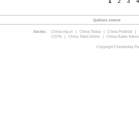
1
2
3
Quiénes somos
Socios:
China.org.cn
|
China Today
|
China Pictorial
|
CGTN
|
China Tibet Online
|
China Radio Intern
Copyright Chinatoday Pa