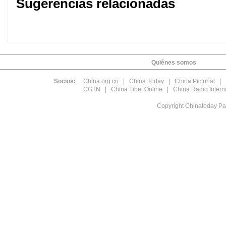
Sugerencias relacionadas
Quiénes somos
Socios:
China.org.cn
|
China Today
|
China Pictorial
|
CGTN
|
China Tibet Online
|
China Radio Intern
Copyright Chinatoday Pa